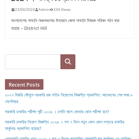
22/04/2024
Admin
334 Views
বাংলাদেশের পাবর্ত্য অঞ্চলগুলোর উন্নয়নে জেলা পাবর্ত্য বিষয়ক পরিষদ গঠন করা
হয়েছে – District Hill
Search
Recent Posts
২০২৭ হিজরি মৌসুমে সরকারি হজ গাইড নিয়োগের বিজ্ঞপ্তি প্রকাশিত: আবেদনের শেষ সময় ৮
সেপ্টেম্বর
সরকারি চাকরির পরীক্ষা সূচী ২০২৬ । চলতি মাসে কোথায় কোন পরীক্ষা হবে?
সরকারি চাকরির নিয়োগ বিজ্ঞপ্তি ২০২৬ । গত ৭ দিনে নতুন কোন কোন দপ্তরে চাকরির
সার্কুলার প্রকাশিত হয়েছে?
বেসরকারি চাকরির খবর ২০২৬ । গত ৭ দিনের প্রকাশিত কোম্পানি জব সার্কুলার এর তালিকা