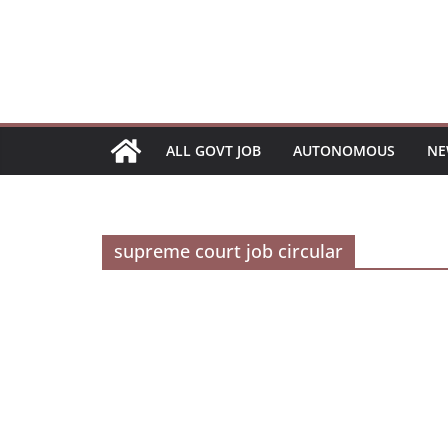
Skip
to
content
ALL GOVT JOB
AUTONOMOUS
NE
supreme court job circular