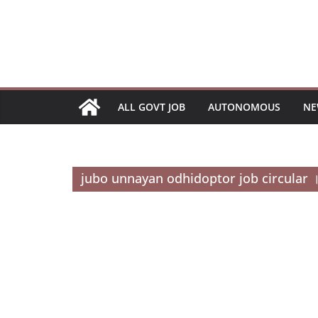
Skip
to
content
ALL GOVT JOB
AUTONOMOUS
NE
jubo unnayan odhidoptor job circular । যুব উ