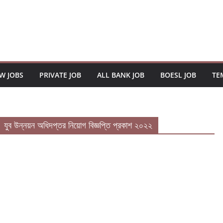
W JOBS
PRIVATE JOB
ALL BANK JOB
BOESL JOB
TE
ন্নয়ন অধিদপ্তর নিয়োগ বিজ্ঞপ্তি প্রকাশ ২০২২