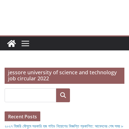
Skip
to
content
jessore university of science and technology
job circular 2022
Search
Recent Posts
২০২৭ হিজরি মৌসুমে সরকারি হজ গাইড নিয়োগের বিজ্ঞপ্তি প্রকাশিত: আবেদনের শেষ সময় ৮