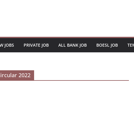
W JOBS
PRIVATE JOB
ALL BANK JOB
BOESL JOB
TE
ircular 2022