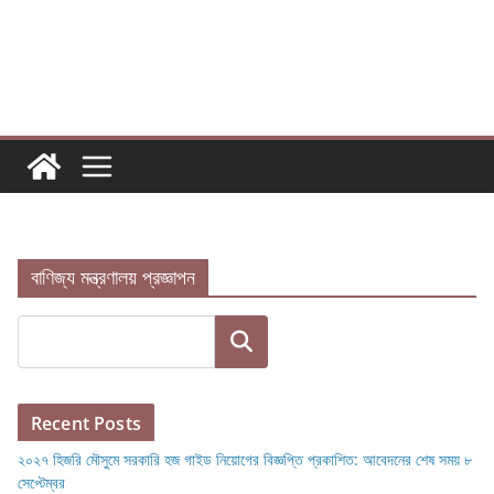
Skip
to
content
বাণিজ্য মন্ত্রণালয় প্রজ্ঞাপন
Search
Recent Posts
২০২৭ হিজরি মৌসুমে সরকারি হজ গাইড নিয়োগের বিজ্ঞপ্তি প্রকাশিত: আবেদনের শেষ সময় ৮
সেপ্টেম্বর