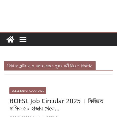
Skip
to
content
ফিজিতে ঘন্টায় ৬-৭ ডলার বেতনে পুরুষ কর্মী নিয়োগ বিজ্ঞপ্তি
BOESL JOB CIRCULAR 2026
BOESL Job Circular 2025 । ফিজিতে
মাসিক ৫০ হাজার থেকে…