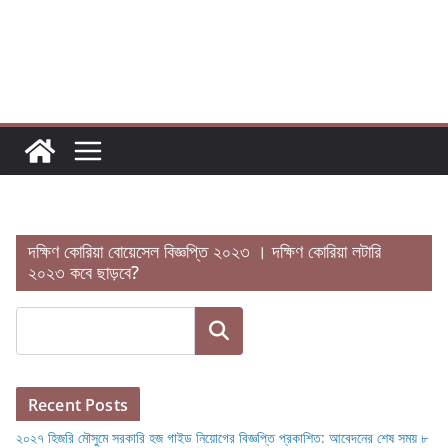
Skip
to
content
দক্ষিণ কোরিয়া বোয়েসেল বিজ্ঞপ্তি ২০২৩ । দক্ষিণ কোরিয়া লটারি
২০২৩ কবে ছাড়বে?
Search
Recent Posts
২০২৭ হিজরি মৌসুমে সরকারি হজ গাইড নিয়োগের বিজ্ঞপ্তি প্রকাশিত: আবেদনের শেষ সময় ৮