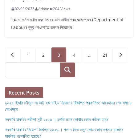
02/03/2026
Admin
204 Views
শ্রম ও কর্মসংস্থান মন্ত্রণালয়ের আওতাধীন শ্রম অধিদপ্তর (Department of
Labour) শূন্য পদগুলোতে জনবল নিয়োগের
Posts
1
2
3
4
…
21
pagination
Search
Recent Posts
২০২৭ হিজরি মৌসুমে সরকারি হজ গাইড নিয়োগের বিজ্ঞপ্তি প্রকাশিত: আবেদনের শেষ সময় ৮
সেপ্টেম্বর
সরকারি চাকরির পরীক্ষা সূচী ২০২৬ । চলতি মাসে কোথায় কোন পরীক্ষা হবে?
সরকারি চাকরির নিয়োগ বিজ্ঞপ্তি ২০২৬ । গত ৭ দিনে নতুন কোন কোন দপ্তরে চাকরির
সার্কুলার প্রকাশিত হয়েছে?