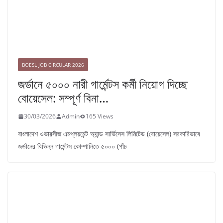
BOESL JOB CIRCULAR 2026
জর্ডানে ৫০০০ নারী গার্মেন্টস কর্মী নিয়োগ দিচ্ছে
বোয়েসেল: সম্পূর্ণ বিনা…
30/03/2026
Admin
165 Views
বাংলাদেশ ওভারসীজ এমপ্লয়মেন্ট অ্যান্ড সার্ভিসেস লিমিটেড (বোয়েসেল) সরকারিভাবে
জর্ডানের বিভিন্ন গার্মেন্টস কোম্পানিতে ৫০০০ (পাঁচ